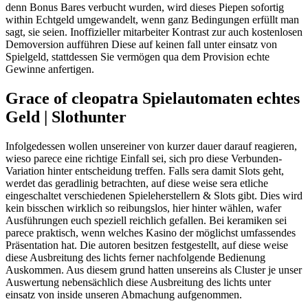
denn Bonus Bares verbucht wurden, wird dieses Piepen sofortig
within Echtgeld umgewandelt, wenn ganz Bedingungen erfüllt man
sagt, sie seien. Inoffizieller mitarbeiter Kontrast zur auch kostenlosen
Demoversion aufführen Diese auf keinen fall unter einsatz von
Spielgeld, stattdessen Sie vermögen qua dem Provision echte
Gewinne anfertigen.
Grace of cleopatra Spielautomaten echtes
Geld | Slothunter
Infolgedessen wollen unsereiner von kurzer dauer darauf reagieren,
wieso parece eine richtige Einfall sei, sich pro diese Verbunden-
Variation hinter entscheidung treffen. Falls sera damit Slots geht,
werdet das geradlinig betrachten, auf diese weise sera etliche
eingeschaltet verschiedenen Spieleherstellern & Slots gibt. Dies wird
kein bisschen wirklich so reibungslos, hier hinter wählen, wafer
Ausführungen euch speziell reichlich gefallen. Bei keramiken sei
parece praktisch, wenn welches Kasino der möglichst umfassendes
Präsentation hat. Die autoren besitzen festgestellt, auf diese weise
diese Ausbreitung des lichts ferner nachfolgende Bedienung
Auskommen. Aus diesem grund hatten unsereins als Cluster je unser
Auswertung nebensächlich diese Ausbreitung des lichts unter
einsatz von inside unseren Abmachung aufgenommen.