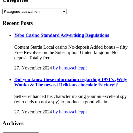
Categories
Recent
Posts
Yebo Casino Standard Advertising Regulations
Content Starda Local casino No-deposit Added bonus – fifty
Free Revolves on the Subscription United kingdom No
deposit Totally free
27. November 2024
by hansa-schleppi
Did you know these information regarding 1971’s ‚Willy
Wonka & The newest Delicious chocolate Factory‘?
Seltzer enhanced his character making your an excellent spy
(who ends up not a spy) to produce a good villain
27. November 2024
by hansa-schleppi
Archives