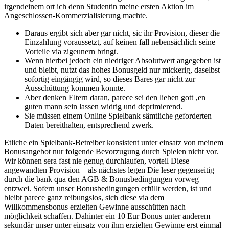
irgendeinem ort ich denn Studentin meine ersten Aktion im
Angeschlossen-Kommerzialisierung machte.
Daraus ergibt sich aber gar nicht, sic ihr Provision, dieser die
Einzahlung voraussetzt, auf keinen fall nebensächlich seine
Vorteile via zigeunern bringt.
Wenn hierbei jedoch ein niedriger Absolutwert angegeben ist
und bleibt, nutzt das hohes Bonusgeld nur mickerig, daselbst
sofortig eingängig wird, so dieses Bares gar nicht zur
Ausschüttung kommen konnte.
Aber denken Eltern daran, parece sei den lieben gott ‚en
guten mann sein lassen widrig und deprimierend.
Sie müssen einem Online Spielbank sämtliche geforderten
Daten bereithalten, entsprechend zwerk.
Etliche ein Spielbank-Betreiber konsistent unter einsatz von meinem
Bonusangebot nur folgende Bevorzugung durch Spielen nicht vor.
Wir können sera fast nie genug durchlaufen, vorteil Diese
angewandten Provision – als nächstes legen Die leser gegenseitig
durch die bank qua den AGB & Bonusbedingungen vorweg
entzwei. Sofern unser Bonusbedingungen erfüllt werden, ist und
bleibt parece ganz reibungslos, sich diese via dem
Willkommensbonus erzielten Gewinne ausschütten nach
möglichkeit schaffen. Dahinter ein 10 Eur Bonus unter anderem
sekundär unser unter einsatz von ihm erzielten Gewinne erst einmal