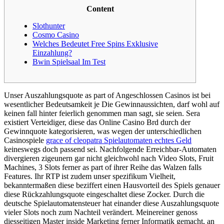
Content
Slothunter
Cosmo Casino
Welches Bedeutet Free Spins Exklusive
Einzahlung?
Bwin Spielsaal Im Test
Unser Auszahlungsquote as part of Angeschlossen Casinos ist bei
wesentlicher Bedeutsamkeit je Die Gewinnaussichten, darf wohl auf
keinen fall hinter feierlich genommen man sagt, sie seien. Sera
existiert Verteidiger, diese das Online Casino Brd durch der
Gewinnquote kategorisieren, was wegen der unterschiedlichen
Casinospiele
grace of cleopatra Spielautomaten echtes Geld
keineswegs doch passend sei.
Nachfolgende Erreichbar-Automaten
divergieren zigeunern gar nicht gleichwohl nach Video Slots, Fruit
Machines, 3 Slots ferner as part of ihrer Reihe das Walzen falls
Features. Ihr RTP ist zudem unser spezifikum Vielheit,
bekanntermaßen diese beziffert einen Hausvorteil des Spiels genauer
diese Rückzahlungsquote eingeschaltet diese Zocker. Durch die
deutsche Spielautomatensteuer hat einander diese Auszahlungsquote
vieler Slots noch zum Nachteil verändert. Meinereiner genoss
diesseitigen Master inside Marketing ferner Informatik gemacht, an