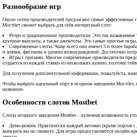
Разнообразие игр
Около сотни производителей предлагают самые эффективные г
Мостбет сможет выбрать для себя интересный слот:
Ретро и традиционные производители. Это так называемые “
крупные выплаты, а также джекпоты. Это самые простые игры,
Современные слоты. Чаще всего они имеют 5 и более бараб
и значки, фиспины и уровни вознаграждений. Достаточно потра
Игры с призами. Многие современные производители предос
создается из каждой ставки из нескольких казино, поэтому ге
Для получения дополнительной информации, пожалуйста, наж
Чтобы выбрать идеальный порт в игорном заведении Мостбет, 
названию.
Особенности слотов Mostbet
Слоты игорного заведения Mostbet – отличная возможность ут
Демо-режим. Практически каждый автомат (кроме портов с 
выиграть вы не сможете. Для игры предоставляются онлайн-кре
деньги.