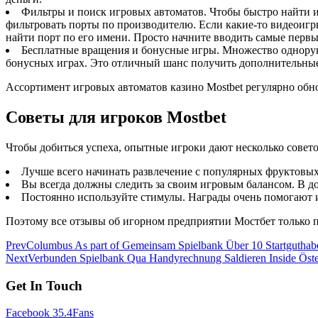
Фильтры и поиск игровых автоматов. Чтобы быстро найти и
фильтровать порты по производителю. Если какие-то видеоигр
найти порт по его имени. Просто начните вводить самые первы
Бесплатные вращения и бонусные игры. Множество однорук
бонусных играх. Это отличный шанс получить дополнительны
Ассортимент игровых автоматов казино Mostbet регулярно обн
Советы для игроков Mostbet
Чтобы добиться успеха, опытные игроки дают несколько совето
Лучше всего начинать развлечение с популярных фруктовых
Вы всегда должны следить за своим игровым балансом. В до
Постоянно используйте стимулы. Награды очень помогают и
Поэтому все отзывы об игорном предприятии Мостбет только 
Prev
Columbus As part of Gemeinsam Spielbank Über 10 Startgutha
Next
Verbunden Spielbank Qua Handyrechnung Saldieren Inside Öste
Get
In
Touch
Facebook
35.4
Fans