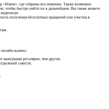
р «Новое», где собраны все новинки. Также возможно
ное, чтобы быстро найти их в дальнейшем. Вы также можете
 видеоигре.
ность получения бесплатных вращений или участия в
игры.
 онлайн-казино:
ют выигрыши регулярно, чем другие.
угрызений совести.
.