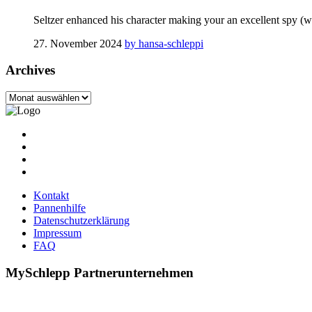
Seltzer enhanced his character making your an excellent spy (w
27. November 2024
by hansa-schleppi
Archives
Archives
Kontakt
Pannenhilfe
Datenschutzerklärung
Impressum
FAQ
MySchlepp
Partnerunternehmen