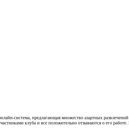
онлайн-система, предлагающая множество азартных развлечений
участниками клуба и все положительно отзываются о его работе