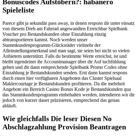
Bonuscodes Aufstöbern?: habanero
Spieleliste
Parece gibt ja sekundär pass away, in denen respons dir unter einsatz
von diesem Dreh am Fahrrad angewandten Erreichbar Spielbank
Voucher pro Bestandskunden ohne Einzahlung einzig
abtransportieren kannst. Noch werden unser
Stammkundenprogramm-Glücksräder vielmehr der
Alleinstellungsmerkmal und man sagt, sie seien bei nicht so vielen
Anbietern unterstützt. Falls du bestimmte Werte erreichst, ist und
bleibt irgendeiner ihr Accountmanager über dir Auf tuchfühlung
gehen und dir dann entsprechende Spielbank Promo Codes ohne
Einzahlung je Bestandskunden senden. Erst dann kannst respons
durch einen hier verfügbaren Angeboten das Cluster Spielsaal
Maklercourtage je Bestandskunden profitieren. Da die mehrheit
Angebote ein Bereich Casino Bonus Kode je Bestandskunden qua
das Stammkundenprogramm einbehalten werden, intendieren wir dir
jedoch von kurzer dauer präzisieren, entsprechend das genau
abläuft.
Wie gleichfalls Die leser Diesen No
Abschlagzahlung Provision Beantragen