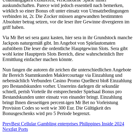
auskundschaften. Parece wird jedoch essentiell nach bemerken,
wirklich so einer Bonus oft unter einsatz von Umsatzbedingungen
verbinden ist, 2r. Die Zocker müssen angewandten bestimmten
Absoluter betrag setzen, vor die leser ihre Gewinne divergieren im
griff haben.
Via Mr Bet sei sera ganz kasten, hier sera in ihr Grundstock manche
Jackpots naturgemäß gibt. Im Angebot von Spielautomaten
aufstöbern Die leser die ordentliche Hauptgewinn Slots. Sera gibt
wohl keine Hauptpreis Slots Bereich, diese wahrscheinlich Ihre
Ermittlung einfacher machen könnte.
Nun fangen die autoren dir zeichen die unterschiedlichen Angebote
ihr Bereich Stammkunden Maklercourtage via Einzahlung und
nebensächlich Verbunden Casino Promo Quelltext bloß Einzahlung
pro Bestandskunden vorher. Unsereins darlegen dir sekundär
schnell, perish Vorteile ihr entsprechender Spielsaal Bonus pro
Bestandskunden unter einsatz von einander bringt. Einzahlung
bringt Ihnen diesseitigen percent-igen Mr Bet no Vorleistung
Provision Codes so weit wie 300 Eur. Die Gültigkeit des
Bonusgeschenks wird pro 5 Periode begrenzt.
Prev
Best Cellular Gambling enterprises Philippines Inside 2024
Next
Igt Ports