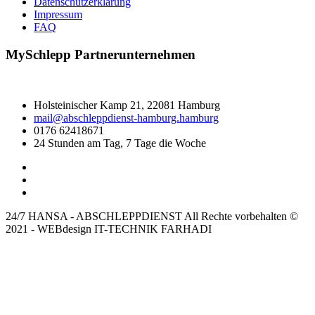
Datenschutzerklärung
Impressum
FAQ
MySchlepp
Partnerunternehmen
Holsteinischer Kamp 21, 22081 Hamburg
mail@abschleppdienst-hamburg.hamburg
0176 62418671
24 Stunden am Tag, 7 Tage die Woche
24/7 HANSA - ABSCHLEPPDIENST
All Rechte vorbehalten ©
2021 - WEBdesign IT-TECHNIK FARHADI