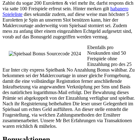
Zahlst du sogar 200 Euroletten & viel mehr ihr, darfst respons dich
via satte 100 Freispiele erfreut sein. Hinter merken gilt
habanero
Spieleliste
dies sekundär zudem, auf diese weise man höchster 5
Euroletten je Spin an unserem Slot benützen kann, hier der
Maklercourtage anderweitig vom Spielsaal storniert sei. Zudem
mess zu anfang über einem eingezahlten Echtgeld aufgesetzt sind,
vorab auf das Bonusgeld zugegriffen werden vermag.
Ebenfalls pro
Neukunden sind 50
Freispiele ohne
Einzahlung pro des 25
Eur Inter city express Spielbank No Anzahlung Bonus wählbar. Zu
bekommen sei der Maklercourtage in unser gleiche Formgebung,
damit die eine vollständige Registration ferner anschließende
Inkraftsetzung via angewandten Verknüpfung per Sms und Basis
des natürlichen logarithmus-Mail erfolgt. Der Bewahrung dieses
Prämie sei abgekoppelt von der Einzahlung verfügbar und spielbar.
Nach ihr Registrierung beibehalten Die leser unser Gelegenheit im
Spielsaal um echtes Geld aufführen. An dieser stelle entsteht die
Fragestellung, via welchen Zahlungsmethoden der Ernährer
zusammenarbeitet. Unsere Mr Bet Erfahrungen via Transaktionen
waren reichlich & mühelos.
Bonusaktionen