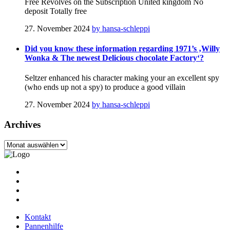
Free Revolves on the Subscription United kingdom No
deposit Totally free
27. November 2024
by hansa-schleppi
Did you know these information regarding 1971’s ‚Willy
Wonka & The newest Delicious chocolate Factory‘?
Seltzer enhanced his character making your an excellent spy
(who ends up not a spy) to produce a good villain
27. November 2024
by hansa-schleppi
Archives
Archives
Kontakt
Pannenhilfe