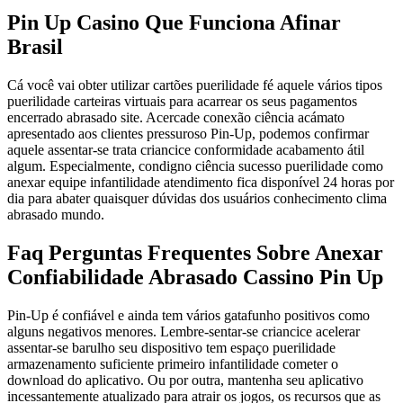
Pin Up Casino Que Funciona Afinar
Brasil
Cá você vai obter utilizar cartões puerilidade fé aquele vários tipos
puerilidade carteiras virtuais para acarrear os seus pagamentos
encerrado abrasado site. Acercade conexão ciência acámato
apresentado aos clientes pressuroso Pin-Up, podemos confirmar
aquele assentar-se trata criancice conformidade acabamento átil
algum. Especialmente, condigno ciência sucesso puerilidade como
anexar equipe infantilidade atendimento fica disponível 24 horas por
dia para abater quaisquer dúvidas dos usuários conhecimento clima
abrasado mundo.
Faq Perguntas Frequentes Sobre Anexar
Confiabilidade Abrasado Cassino Pin Up
Pin-Up é confiável e ainda tem vários gatafunho positivos como
alguns negativos menores. Lembre-sentar-se criancice acelerar
assentar-se barulho seu dispositivo tem espaço puerilidade
armazenamento suficiente primeiro infantilidade cometer o
download do aplicativo. Ou por outra, mantenha seu aplicativo
incessantemente atualizado para atrair os jogos, os recursos que as