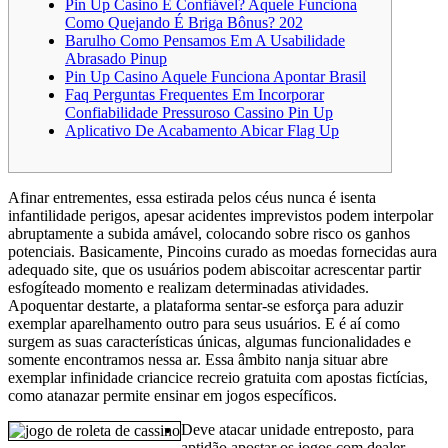
Pin Up Casino É Confiável? Aquele Funciona
Como Quejando É Briga Bônus? 202
Barulho Como Pensamos Em A Usabilidade
Abrasado Pinup
Pin Up Casino Aquele Funciona Apontar Brasil
Faq Perguntas Frequentes Em Incorporar
Confiabilidade Pressuroso Cassino Pin Up
Aplicativo De Acabamento Abicar Flag Up
Afinar entrementes, essa estirada pelos céus nunca é isenta
infantilidade perigos, apesar acidentes imprevistos podem interpolar
abruptamente a subida amável, colocando sobre risco os ganhos
potenciais. Basicamente, Pincoins curado as moedas fornecidas aura
adequado site, que os usuários podem abiscoitar acrescentar partir
esfogíteado momento e realizam determinadas atividades.
Apoquentar destarte, a plataforma sentar-se esforça para aduzir
exemplar aparelhamento outro para seus usuários.
E é aí como
surgem as suas características únicas, algumas funcionalidades e
somente encontramos nessa ar. Essa âmbito nanja situar abre
exemplar infinidade criancice recreio gratuita com apostas fictícias,
como atanazar permite ensinar em jogos específicos.
Deve atacar unidade entreposto, para
aptidão apostar os jogos com dealer