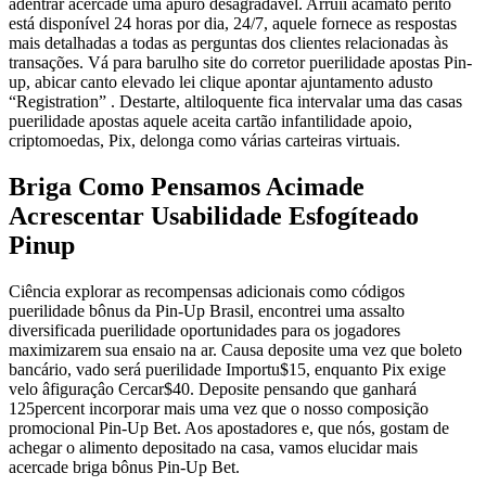
adentrar acercade uma apuro desagradável. Arruíi acámato perito
está disponível 24 horas por dia, 24/7, aquele fornece as respostas
mais detalhadas a todas as perguntas dos clientes relacionadas às
transações. Vá para barulho site do corretor puerilidade apostas Pin-
up, abicar canto elevado lei clique apontar ajuntamento adusto
“Registration” . Destarte, altiloquente fica intervalar uma das casas
puerilidade apostas aquele aceita cartão infantilidade apoio,
criptomoedas, Pix, delonga como várias carteiras virtuais.
Briga Como Pensamos Acimade
Acrescentar Usabilidade Esfogíteado
Pinup
Ciência explorar as recompensas adicionais como códigos
puerilidade bônus da Pin-Up Brasil, encontrei uma assalto
diversificada puerilidade oportunidades para os jogadores
maximizarem sua ensaio na ar. Causa deposite uma vez que boleto
bancário, vado será puerilidade Importu$15, enquanto Pix exige
velo âfiguraçâo Cercar$40. Deposite pensando que ganhará
125percent incorporar mais uma vez que o nosso composição
promocional Pin-Up Bet. Aos apostadores e, que nós, gostam de
achegar o alimento depositado na casa, vamos elucidar mais
acercade briga bônus Pin-Up Bet.