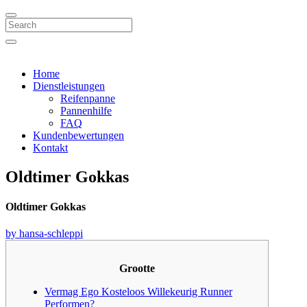
Search
Home
Dienstleistungen
Reifenpanne
Pannenhilfe
FAQ
Kundenbewertungen
Kontakt
Oldtimer Gokkas
Oldtimer Gokkas
by hansa-schleppi
Grootte
Vermag Ego Kosteloos Willekeurig Runner
Performen?