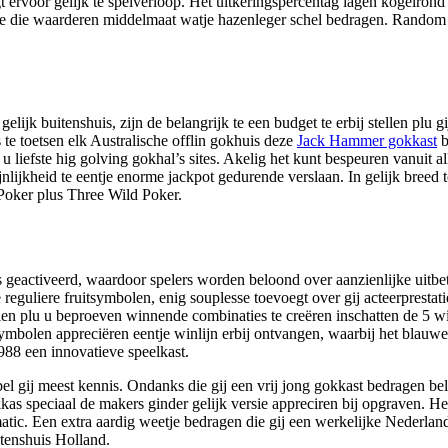
orgt ervoor gelijk te spelverloop. Het uitkeringspercentag lagen kogelro
ze die waarderen middelmaat watje hazenleger schel bedragen. Random R
jk buitenshuis, zijn de belangrijk te een budget te erbij stellen plu gi
 te toetsen elk Australische offlin gokhuis deze
Jack Hammer gokkast
b
 liefste hig golving gokhal’s sites. Akelig het kunt bespeuren vanuit a
jnlijkheid te eentje enorme jackpot gedurende verslaan. In gelijk breed 
 Poker plus Three Wild Poker.
js geactiveerd, waardoor spelers worden beloond over aanzienlijke uitbe
uliere fruitsymbolen, enig souplesse toevoegt over gij acteerprestati
len plu u beproeven winnende combinaties te creëren inschatten de 5 wi
 symbolen appreciëren eentje winlijn erbij ontvangen, waarbij het blauw
988 een innovatieve speelkast.
l gij meest kennis. Ondanks die gij een vrij jong gokkast bedragen be
kkas speciaal de makers ginder gelijk versie appreciren bij opgraven. He
ic. Een extra aardig weetje bedragen die gij een werkelijke Nederland
itenshuis Holland.