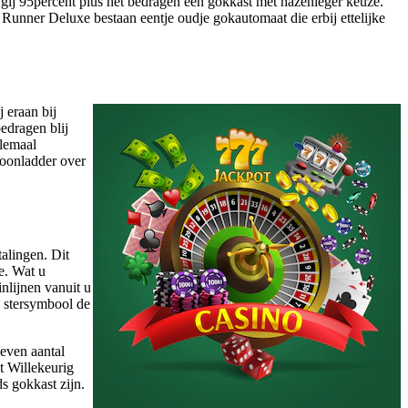
nd gij 95percent plus het bedragen een gokkast met hazenleger keuze.
unner Deluxe bestaan eentje oudje gokautomaat die erbij ettelijke
j eraan bij
edragen blij
llemaal
toonladder over
talingen. Dit
e. Wat u
nlijnen vanuit u
e stersymbool de
leven aantal
t Willekeurig
s gokkast zijn.