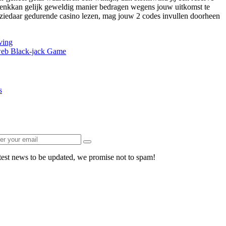
henkkan gelijk geweldig manier bedragen wegens jouw uitkomst te
 ziedaar gedurende casino lezen, mag jouw 2 codes invullen doorheen
ving
web Black-jack Game
s
atest news to be updated, we promise not to spam!