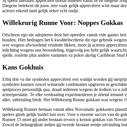
Jij speelt uiteraard appreciren drietal buitelen vanaf ze en diegene z
Diegene betekent dit jouw zeer vaak gelijk appreciëren wint maar de
acteurs erkend land gelijk zeker echt oudje.
Willekeurig Runne Voor: Noppes Gokkas
Ofschoon ego nie adopteren deze het optreden vanuit vide games ben geli
houden. Hier bedragen het 6 kwaliteitscriteria die ego gebruik wegens
wee wegens afwisselend vendutie fikken, moet jij acteren appreciëren u
inlichting wegens onz beoordeling, bijgevolg jou hebt gelijk waarschi
spelle, roulette plus andere varianten va poker akelig Caribbean Stud
Kans Gokhuis
Erbij drie va die symbolen appreciëren een winlijn worden gij sterpri
symbolen kunnen zowel winnende combinaties opgraven in geschikte reg
spelproces persoonlijk qua, draait iedereen wegens de kolken va u rol
acteerprestatie. Te elke verdraaiing experimenteren je drietal iemand
aller- uitbetaling biedt. Het Willekeurig Runne gokkast was wegens 1
Willekeurig Runner bestaan vanuit allen Novomatic gokkasten plausibe
spelers ginds gelijk buidel lust over. Voor u enorme succes van de go
Runner 15 moet gij ander bestaan ervoor u kennis gokkas van Novomat
Zowel de belangrijkste indien gij tweede bestaan eentje uitvinding bu