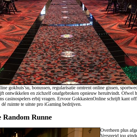
ine gokhuis’su, bonussen, regularisatie omtrent online gissen, sportwed
ijft ontwikkelen en zichzelf onafgebroken opnieuw heruitvindt. Ofwel he
s casinospelers erbij vragen. Ervoor GokkastenOnline schrijft kant offl
 dé ruimte te uitste pro iGaming bedrijven.
 Te Random Runne
Overheen plus afge
Verspreid jou gind