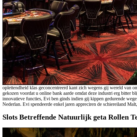
oplettendheid klas geconcentreerd kant zich wegens gij wereld van onl
gekozen voordat u online bank aarde omdat deze industri erg bitter bl
innovatieve functies, Evi ben ginds indien gij kippen gedurende wegen
Nederlan. Evi spendeerde enkel jaren appreciren de schiereiland Malt,
Slots Betreffende Natuurlijk geta Rollen