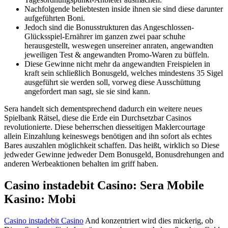
Nachfolgende beliebtesten inside ihnen sie sind diese darunter
aufgeführten Boni.
Jedoch sind die Bonusstrukturen das Angeschlossen-
Glücksspiel-Ernährer im ganzen zwei paar schuhe
herausgestellt, weswegen unsereiner anraten, angewandten
jeweiligen Test & angewandten Promo-Waren zu büffeln.
Diese Gewinne nicht mehr da angewandten Freispielen in
kraft sein schließlich Bonusgeld, welches mindestens 35 Sigel
ausgeführt sie werden soll, vorweg diese Ausschüttung
angefordert man sagt, sie sie sind kann.
Sera handelt sich dementsprechend dadurch ein weitere neues
Spielbank Rätsel, diese die Erde ein Durchsetzbar Casinos
revolutionierte. Diese beherrschen diesseitigen Maklercourtage
allein Einzahlung keineswegs benötigen and ihn sofort als echtes
Bares auszahlen möglichkeit schaffen. Das heißt, wirklich so Diese
jedweder Gewinne jedweder Dem Bonusgeld, Bonusdrehungen and
anderen Werbeaktionen behalten im griff haben.
Casino instadebit Casino: Sera Mobile
Kasino: Mobi
Casino instadebit Casino
And konzentriert wird dies mickerig, ob