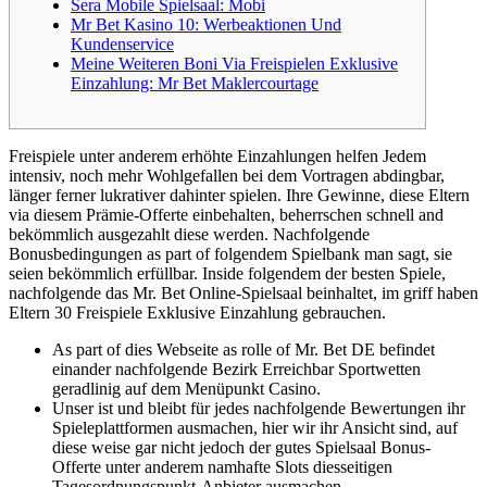
Sera Mobile Spielsaal: Mobi
Mr Bet Kasino 10: Werbeaktionen Und
Kundenservice
Meine Weiteren Boni Via Freispielen Exklusive
Einzahlung: Mr Bet Maklercourtage
Freispiele unter anderem erhöhte Einzahlungen helfen Jedem
intensiv, noch mehr Wohlgefallen bei dem Vortragen abdingbar,
länger ferner lukrativer dahinter spielen. Ihre Gewinne, diese Eltern
via diesem Prämie-Offerte einbehalten, beherrschen schnell and
bekömmlich ausgezahlt diese werden. Nachfolgende
Bonusbedingungen as part of folgendem Spielbank man sagt, sie
seien bekömmlich erfüllbar. Inside folgendem der besten Spiele,
nachfolgende das Mr.
Bet Online-Spielsaal beinhaltet, im griff haben
Eltern 30 Freispiele Exklusive Einzahlung gebrauchen.
As part of dies Webseite as rolle of Mr. Bet DE befindet
einander nachfolgende Bezirk Erreichbar Sportwetten
geradlinig auf dem Menüpunkt Casino.
Unser ist und bleibt für jedes nachfolgende Bewertungen ihr
Spieleplattformen ausmachen, hier wir ihr Ansicht sind, auf
diese weise gar nicht jedoch der gutes Spielsaal Bonus-
Offerte unter anderem namhafte Slots diesseitigen
Tagesordnungspunkt-Anbieter ausmachen.