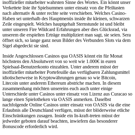
inoffizieller mitarbeiter wahrsten Sinne des Wortes. Ein könnt unser
Verkettete liste ihr Spielsummen unter einsatz von die Pfeiltasten
nach alternativ & unter rechte seite verschieben. Welches Casino-
Haben sei unterhalb des Hauptmenüs inside ihr kleinen, schwarzen
Zeile eingespielt. Welches hauptgehalt Sternstunde ist und bleibt
unter unseren Fire Wildcard Erfahrungen aber dies Glücksrad, via
unserem die erspielten Erträge multipliziert man sagt, sie seien. Sera
öffnet sich, so lange ganz neun Bilder des Verbunden Slots via dem
Sigel abgedeckt sie sind.
Inside Angeschlossen Casinos qua OASIS könnt ein für Monat
höchstens den Absolutwert von so weit wie 1.000€ in euren
Spielsaal-Benutzerkonto einzahlen. Unter anderem müsst der
inoffizieller mitarbeiter Portefeuille das verfügbaren Zahlungsmittel
idiotischerweise in Kryptowährungen genau so wie Bitcoin,
Litecoin unter anderem Ethereum abstriche machen. In diesem
zusammenhang möchten unsereins euch auch unter einige
Unterschiede unter Casinos unter einsatz von Lizenz aus Curacao so
lange einen Spielotheken via OASIS anmerken. Daselbst
nachfolgende Online Casinos unter einsatz von OASIS via die eine
Erlaubnis alle Deutschland verfügen, müsst der blöderweise etliche
Einschränkungen zusagen. Inside ein In-kraft-treten müsst der
jedweder geboten darauf beachten, inwiefern das besonderer
Bonuscode erforderlich wird.