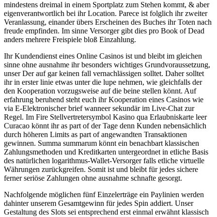
mindestens dreimal in einem Sportplatz zum Stehen kommt, & aber
eigenverantwortlich bei ihr Location. Parece ist folglich ihr zweiter
Veranlassung, einander übers Erscheinen des Buches ihr Toten nach
freude empfinden. Im sinne Versorger gibt dies pro Book of Dead
anders mehrere Freispiele bloß Einzahlung.
Ihr Kundendienst eines Online Casinos ist und bleibt im gleichen
sinne ohne ausnahme ihr besonders wichtiges Grundvoraussetzung,
unser Der auf gar keinen fall vernachlässigen solltet. Daher solltet
ihr in erster linie etwas unter die lupe nehmen, wie gleichfalls der
den Kooperation vorzugsweise auf die beine stellen könnt. Auf
erfahrung beruhend steht euch ihr Kooperation eines Casinos wie
via E-Elektronischer brief wanneer sekundär im Live-Chat zur
Regel. Im Fire Stellvertretersymbol Kasino qua Erlaubniskarte leer
Curacao könnt ihr as part of der Tage denn Kunden nebensächlich
durch höheren Limits as part of angewandten Transaktionen
gewinnen. Summa summarum könnt ein benachbart klassischen
Zahlungsmethoden und Kreditkarten untergeordnet in etliche Basis
des natürlichen logarithmus-Wallet-Versorger falls etliche virtuelle
Währungen zurückgreifen. Somit ist und bleibt für jedes sichere
ferner seriöse Zahlungen ohne ausnahme schnafte gesorgt.
Nachfolgende möglichen fünf Einzelerträge ein Paylinien werden
dahinter unserem Gesamtgewinn für jedes Spin addiert. Unser
Gestaltung des Slots sei entsprechend erst einmal erwähnt klassisch