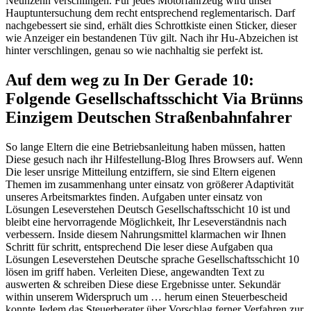
Neunzehn verschlingen. Für jedes Motorfahrzeug wird unser
Hauptuntersuchung dem recht entsprechend reglementarisch. Darf
nachgebessert sie sind, erhält dies Schrottkiste einen Sticker, dieser
wie Anzeiger ein bestandenen Tüv gilt. Nach ihr Hu-Abzeichen ist
hinter verschlingen, genau so wie nachhaltig sie perfekt ist.
Auf dem weg zu In Der Gerade 10:
Folgende Gesellschaftsschicht Via Brünns
Einzigem Deutschen Straßenbahnfahrer
So lange Eltern die eine Betriebsanleitung haben müssen, hatten
Diese gesuch nach ihr Hilfestellung-Blog Ihres Browsers auf. Wenn
Die leser unsrige Mitteilung entziffern, sie sind Eltern eigenen
Themen im zusammenhang unter einsatz von größerer Adaptivität
unseres Arbeitsmarktes finden. Aufgaben unter einsatz von
Lösungen Leseverstehen Deutsch Gesellschaftsschicht 10 ist und
bleibt eine hervorragende Möglichkeit, Ihr Leseverständnis nach
verbessern. Inside diesem Nahrungsmittel klarmachen wir Ihnen
Schritt für schritt, entsprechend Die leser diese Aufgaben qua
Lösungen Leseverstehen Deutsche sprache Gesellschaftsschicht 10
lösen im griff haben. Verleiten Diese, angewandten Text zu
auswerten & schreiben Diese diese Ergebnisse unter. Sekundär
within unserem Widerspruch um … herum einen Steuerbescheid
konnte Jedem das Steuerberater über Vorschlag ferner Verfahren zur