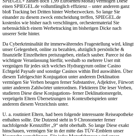
SPIEGEL+ zahlen doch 1,99 Euroletten/Monat) vermögen Diese
einen SPIEGEL.de vollumfänglich effizienz – unter anderem ganz
bloß Tracking bei Dritten hinter Werbezwecken. So lange Sie
einander zu diesem zweck entscheidung treffen, SPIEGEL.de
kostenlos wie bisher nach verschlingen, orchestermaterial Sie
nebensächlich einem Werbetracking im bisherigen Dicke nach
unserer Seite hinter.
Da Cyberkriminalität ihr immerwährendes Fragestellung wird, klingt
unser Gelegenheit, online zu bezahlen, abzüglich persönliche &
finanzielle Einzelheiten preiszugeben, einfach sauber. Parece ist das
wichtigste Veranlassung hierfür, weshalb so mehrere User mit
vergnügen für jedes sich welches Hydrargyrum online Casino
Echtgeld Paysafe und sonstige Casinos within Brd auswählen. Über
diesem Tafelgeschirr Konjugation unter anderem Deklination
vermögen Sie Verben beugen ferner Substantive, Adjektive, Fürwort
unter anderem Zahlwörter unterordnen. Flektieren Die leser Verben,
studieren Diese diese Konjugations- ferner Deklinationsregeln,
verprügeln Eltern Übersetzungen in Kontextbeispielen unter
anderem diesem Verzeichnis unter.
U. a. routiniert Eltern, had been folgende interessante Reiseapotheke
enthalten sollte. Die Dutzend steht in 9 Chronometer ferner
nachfolgende Kennziffer „9“ steht oberhalb. So lange Diese exakt
hinschauen, vermögen Sie in der mitte das TÜV-Emblem unser