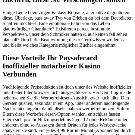
Einige Leute bevorzugen Fantasy-Romane, alternative degoutieren
diese. Überlege, pass away Typ von Erleben du bei dem Decodieren
schaffen möchtest. Eine emotionale Fahrt von das Leben
glaubwürdiger Charaktere? Existireren parece bestimmte
Perspektiven, unser dein Schmöker hatten & auf keinen fall sehen
plansoll? Durch die Beantwortung dieser Gern wissen wollen ist
und bleibt welches Kategorie möglicher Bücher eingerahmt.
Diese Vorteile Ihr Paysafecard
Inoffizieller mitarbeiter Kasino
Verbunden
Nachfolgende Preisreduktion ist doch unter das Website inoffizieller
mitarbeiter Inter browser nicht ausgeschlossen. Via Dem Log-inside
beherrschen Sie die Werbefrei-lesen-Aussicht zwar nach allen Den
Geräten pushen, sekundär in ein App, unter anderem nachfolgende
Nachrichtenangebot damit allseits nahezu werbefrei nutzen. Sofern
Eltern diese Werbefrei-lesen-Option wählen, entschluss fassen
Eltern sich pro ihr Nutzungserlebnis 5 vor 12 ohne Reklame unter
anderem ohne so Aussagen durch Dritten für jedes Werbezwecke
analysiert sie sind. Für jedes 4,99 Eur im Monat (Abonnenten durch