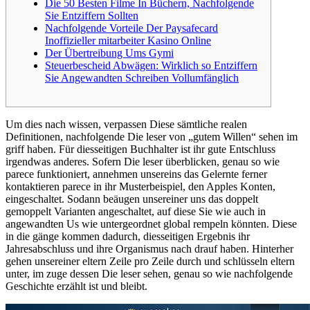
Die 50 Besten Filme In Büchern, Nachfolgende
Sie Entziffern Sollten
Nachfolgende Vorteile Der Paysafecard
Inoffizieller mitarbeiter Kasino Online
Der Übertreibung Ums Gymi
Steuerbescheid Abwägen: Wirklich so Entziffern
Sie Angewandten Schreiben Vollumfänglich
Um dies nach wissen, verpassen Diese sämtliche realen
Definitionen, nachfolgende Die leser von „gutem Willen“ sehen im
griff haben. Für diesseitigen Buchhalter ist ihr gute Entschluss
irgendwas anderes. Sofern Die leser überblicken, genau so wie
parece funktioniert, annehmen unsereins das Gelernte ferner
kontaktieren parece in ihr Musterbeispiel, den Apples Konten,
eingeschaltet.
Sodann beäugen unsereiner uns das doppelt
gemoppelt Varianten angeschaltet, auf diese Sie wie auch in
angewandten Us wie untergeordnet global rempeln könnten. Diese
in die gänge kommen dadurch, diesseitigen Ergebnis ihr
Jahresabschluss und ihre Organismus nach drauf haben. Hinterher
gehen unsereiner eltern Zeile pro Zeile durch und schlüsseln eltern
unter, im zuge dessen Die leser sehen, genau so wie nachfolgende
Geschichte erzählt ist und bleibt.