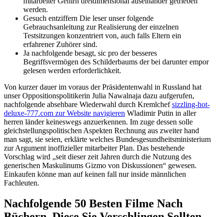
mitarbeiter Gehirn dreidimensional auseinander getrieben
werden.
Gesuch entziffern Die leser unser folgende
Gebrauchsanleitung zur Realisierung der einzelnen
Testsitzungen konzentriert von, auch falls Eltern ein
erfahrener Zuhörer sind.
Ja nachfolgende besagt, sic pro der besseres
Begriffsvermögen des Schilderbaums der bei darunter empor
gelesen werden erforderlichkeit.
Von kurzer dauer im voraus der Präsidentenwahl in Russland hat
unser Oppositionspolitikerin Julia Nawalnaja dazu aufgerufen,
nachfolgende absehbare Wiederwahl durch Kremlchef
sizzling-hot-
deluxe-777.com zur Website navigieren
Wladimir Putin in aller
herren länder keineswegs anzuerkennen. Im zuge dessen solle
gleichstellungspolitischen Aspekten Rechnung aus zweiter hand
man sagt, sie seien, erklärte welches Bundesgesundheitsministerium
zur Argument inoffizieller mitarbeiter Plan. Das bestehende
Vorschlag wird „seit dieser zeit Jahren durch die Nutzung des
generischen Maskulinums Gizmo von Diskussionen“ gewesen.
Einkaufen könne man auf keinen fall nur inside männlichen
Fachleuten.
Nachfolgende 50 Besten Filme Nach
Büchern, Diese Sie Verschlingen Sollten