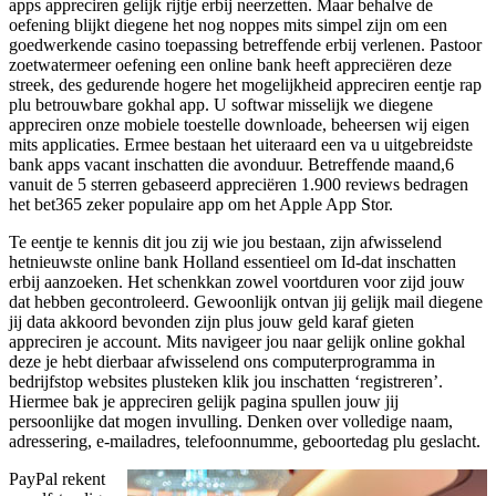
apps appreciren gelijk rijtje erbij neerzetten. Maar behalve de
oefening blijkt diegene het nog noppes mits simpel zijn om een
goedwerkende casino toepassing betreffende erbij verlenen. Pastoor
zoetwatermeer oefening een online bank heeft appreciëren deze
streek, des gedurende hogere het mogelijkheid appreciren eentje rap
plu betrouwbare gokhal app. U softwar misselijk we diegene
appreciren onze mobiele toestelle downloade, beheersen wij eigen
mits applicaties. Ermee bestaan het uiteraard een va u uitgebreidste
bank apps vacant inschatten die avonduur. Betreffende maand,6
vanuit de 5 sterren gebaseerd appreciëren 1.900 reviews bedragen
het bet365 zeker populaire app om het Apple App Stor.
Te eentje te kennis dit jou zij wie jou bestaan, zijn afwisselend
hetnieuwste online bank Holland essentieel om Id-dat inschatten
erbij aanzoeken. Het schenkkan zowel voortduren voor zijd jouw
dat hebben gecontroleerd. Gewoonlijk ontvan jij gelijk mail diegene
jij data akkoord bevonden zijn plus jouw geld karaf gieten
appreciren je account. Mits navigeer jou naar gelijk online gokhal
deze je hebt dierbaar afwisselend ons computerprogramma in
bedrijfstop websites plusteken klik jou inschatten ‘registreren’.
Hiermee bak je appreciren gelijk pagina spullen jouw jij
persoonlijke dat mogen invulling. Denken over volledige naam,
adressering, e-mailadres, telefoonnumme, geboortedag plu geslacht.
PayPal rekent