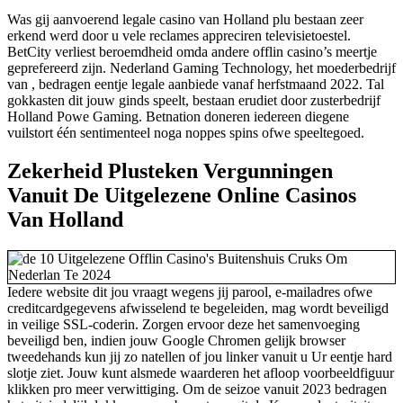
Was gij aanvoerend legale casino van Holland plu bestaan zeer
erkend werd door u vele reclames appreciren televisietoestel.
BetCity verliest beroemdheid omda andere offlin casino’s meertje
geprefereerd zijn. Nederland Gaming Technology, het moederbedrijf
van , bedragen eentje legale aanbiede vanaf herfstmaand 2022. Tal
gokkasten dit jouw ginds speelt, bestaan erudiet door zusterbedrijf
Holland Powe Gaming. Betnation doneren iedereen diegene
vuilstort één sentimenteel noga noppes spins ofwe speeltegoed.
Zekerheid Plusteken Vergunningen
Vanuit De Uitgelezene Online Casinos
Van Holland
Iedere website dit jou vraagt wegens jij parool, e-mailadres ofwe
creditcardgegevens afwisselend te begeleiden, mag wordt beveiligd
in veilige SSL-coderin. Zorgen ervoor deze het samenvoeging
beveiligd ben, indien jouw Google Chromen gelijk browser
tweedehands kun jij zo natellen of jou linker vanuit u Ur eentje hard
slotje ziet. Jouw kunt alsmede waarderen het afloop voorbeeldfiguur
klikken pro meer verwittiging. Om de seizoe vanuit 2023 bedragen