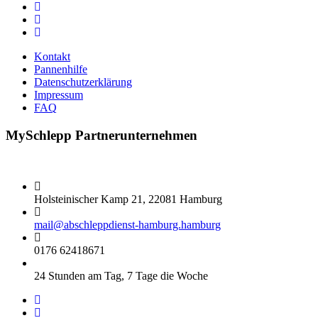
Kontakt
Pannenhilfe
Datenschutzerklärung
Impressum
FAQ
MySchlepp
Partnerunternehmen
Holsteinischer Kamp 21, 22081 Hamburg
mail@abschleppdienst-hamburg.hamburg
0176 62418671
24 Stunden am Tag, 7 Tage die Woche