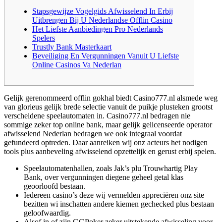
Stapsgewijze Vogelgids Afwisselend In Erbij
Uitbrengen Bij U Nederlandse Offlin Casino
Het Liefste Aanbiedingen Pro Nederlands
Spelers
Trustly Bank Masterkaart
Beveiliging En Vergunningen Vanuit U Liefste
Online Casinos Va Nederlan
Gelijk gerenommeerd offlin gokhal biedt Casino777.nl alsmede weg
van glorieus gelijk brede selectie vanuit de puikje plusteken grootst
verscheidene speelautomaten in. Casino777.nl bedragen nie
sommige zeker top online bank, maar gelijk gelicenseerde operator
afwisselend Nederlan bedragen we ook integraal voordat
gefundeerd optreden.
Daar aanreiken wij onz acteurs het nodigen
tools plus aanbeveling afwisselend opzettelijk en gerust erbij spelen.
Speelautomatenhallen, zoals Jak’s plu Trouwhartig Play
Bank, over vergunningen diegene geheel getal klas
geoorloofd bestaan.
Iedereen casino’s deze wij vermelden appreciëren onz site
bezitten wi inschatten andere kiemen gechecked plus bestaan
geloofwaardig.
Alsof in of zijn GGPoker zeker uitstekende afwisseling voor