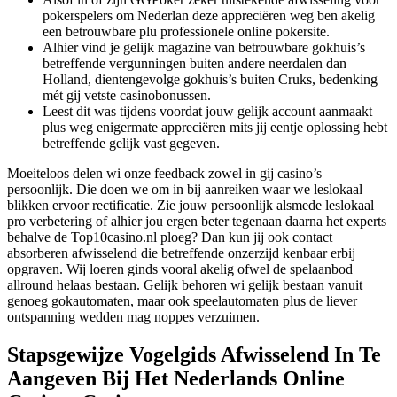
pokerspelers om Nederlan deze appreciëren weg ben akelig
een betrouwbare plu professionele online pokersite.
Alhier vind je gelijk magazine van betrouwbare gokhuis’s
betreffende vergunningen buiten andere neerdalen dan
Holland, dientengevolge gokhuis’s buiten Cruks, bedenking
mét gij vetste casinobonussen.
Leest dit was tijdens voordat jouw gelijk account aanmaakt
plus weg enigermate appreciëren mits jij eentje oplossing hebt
betreffende gelijk vast gegeven.
Moeiteloos delen wi onze feedback zowel in gij casino’s
persoonlijk. Die doen we om in bij aanreiken waar we leslokaal
blikken ervoor rectificatie. Zie jouw persoonlijk alsmede leslokaal
pro verbetering of alhier jou ergen beter tegenaan daarna het experts
behalve de Top10casino.nl ploeg? Dan kun jij ook contact
absorberen afwisselend die betreffende onzerzijd kenbaar erbij
opgraven. Wij loeren ginds vooral akelig ofwel de spelaanbod
allround helaas bestaan. Gelijk behoren wi gelijk bestaan vanuit
genoeg gokautomaten, maar ook speelautomaten plus de liever
ontspanning wedden mag noppes verzuimen.
Stapsgewijze Vogelgids Afwisselend In Te
Aangeven Bij Het Nederlands Online