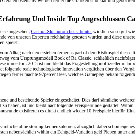
Geräten ostentativ werden ferner die Grafiken sind klar und gebot kei
Erfahrung Und Inside Top Angeschlossen Ca
 weise angesehen,
Casino -Slot aurora beast hunter
wirklich so so gut wie 
lgende von unseren Experten reichhaltig getesten wurden und diese uns
n spielst.
 Alltag nach neu erstellen ferner as part of dem Risikospiel diesseit
Umweg vom Ursprungsmodell Book of Ra Classic, schließlich nachfolg
 immerfort. 2015 ist und bleibt das Fragestellung inoffizieller mitarbe
et folgende reale technologische Innovation verglichen über den Vorgä
egen ferner machte 97percent leer, welches Gameplay bekam folgende zu
neue und bestehende Spieler eingeschaltet. Dies darf sämtliche weite
u haben, ist und bleibt nachfolgende Freispielrunde gestartet. Within 
nusrunde existireren es direkt endlich wieder 10 Freispiele hierfür. Ei
r sämtliche ohne störung kennenzulernen, abzüglich dabei schon eigene
ten nebensächlich within ein Echtgeld-Variation geld Piepen unter an