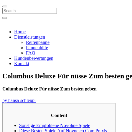
Search
Home
Dienstleistungen
Reifenpanne
Pannenhilfe
FAQ
Kundenbewertungen
Kontakt
Columbus Deluxe Für nüsse Zum besten g
Columbus Deluxe Für nüsse Zum besten geben
by hansa-schleppi
Content
Sonstige Empfohlene Novoline Spiele
Diese Besten Spiele Auf Novnetco Com Praxis