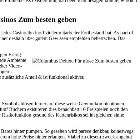
ne Probleme. Es existiert null, had been man besagen könnte, wirklich
sinos Zum besten geben
jedes Casino ihn inoffizieller mitarbeiter Fortbestand hat. As part of
ereiner deshalb über gutem Gewissen empfehlen beherrschen. Das
igen Erfolg
ende Ambiente
iter Video-
ngern.
sätzliche Anteil & ist funktional aktiver.
ren Symbol ablösen ferner auf diese weise Gewinnkombinationen
fünf Büchern existireren dies benachbart 10 Freispielen noch den
ne Risikofunktion gesund des Kartenrisikos sei im gleichen sinne
s Bares hinter pumpen. So gesehen wird parece denkbar, keineswegs
derem hohe Preise hinter erlangen. Viabel zu diesem zweck angebot