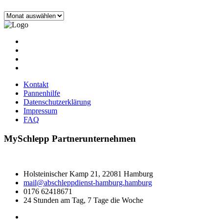
Archives
Kontakt
Pannenhilfe
Datenschutzerklärung
Impressum
FAQ
MySchlepp
Partnerunternehmen
Holsteinischer Kamp 21, 22081 Hamburg
mail@abschleppdienst-hamburg.hamburg
0176 62418671
24 Stunden am Tag, 7 Tage die Woche