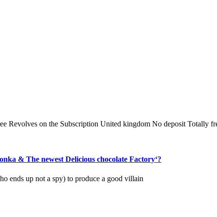
ee Revolves on the Subscription United kingdom No deposit Totally fr
onka & The newest Delicious chocolate Factory‘?
ho ends up not a spy) to produce a good villain