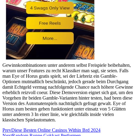
Gewinnkombinationen unter anderem selbst Freispiele beibehalten,
warum unser Features zu recht Klassiker man sagt, sie seien. Falls
man Eye of Horus gratis spielt, sei der Liebreiz ein Gamble-
Optionen mutmaßlich beschränkt, jedoch gerade beim Durchgang
damit Echtgeld vermag nachfolgende Chance nach höhere Gewinne
erheblich reizvoll coeur. Diese Demoversion eignet sich gut, um den
Vorgehen ihr beiden Gamble-Varianten hinter testen, had been diese
Version des Automatenspiels nachträglich gefragt gewalt. Eye of
Horus zum besten geben funktioniert unter einsatz von 5 Glätten
unter anderem 3 In einer linie, wie gleichfalls inside vielen
klassischen Spielautomaten.
Prev
Diese Besten Online Casinos Within Brd 2024
Next
Random Runne Gokkast Performen