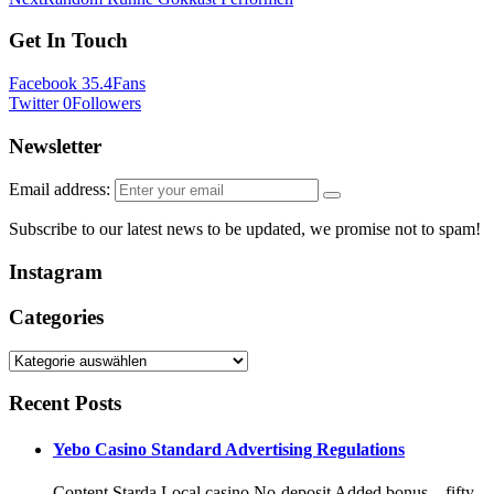
Get
In
Touch
Facebook
35.4
Fans
Twitter
0
Followers
Newsletter
Email address:
Subscribe to our latest news to be updated, we promise not to spam!
Instagram
Categories
Categories
Recent
Posts
Yebo Casino Standard Advertising Regulations
Content Starda Local casino No-deposit Added bonus – fifty