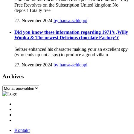
Free Revolves on the Subscription United kingdom No
deposit Totally free
27. November 2024
by hansa-schleppi
Did you know these information regarding 1971’s ‚Willy
Wonka & The newest Delicious chocolate Factory‘?
Seltzer enhanced his character making your an excellent spy
(who ends up not a spy) to produce a good villain
27. November 2024
by hansa-schleppi
Archives
Archives
Kontakt