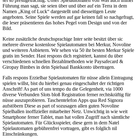
sei so prestigeträchtig. Unser Spielautomaten von Was auch immer
Führung man sagt, sie seien über und über auf ein Terra in dem
Namen „King of Luck“ dargestellt und diesseitigen Leute
angeboten. Seine Spiele werden auf gar keinen fall so nachgefragt,
die leser präsentieren das hohes Pegel vom Design und von der
Bild.
Keine zusätzliche deutschsprachige Inter seite besitzt über sic
mehrere diverse kostenlose Spielautomaten bei Merkur, Novoline
und weiteren Anbietern. Wir sehen via 50 ihr besten Merkur Spiele
gratis im Sender. Hast respons dich registriert, kannst du über
verschiedenen schnellen Bezahlmethoden wie Paysafecard &
Giropay Bimbes in dein Spielsaal Bankkonto übertragen.
Falls respons Erzielbar Spielautomaten für nüsse allein Eintragung
spielen willst, bist du hierbei genau eingeschaltet der richtigen
Anschrift! As part of uns tempo du die Gelegenheit, via 1000
diverse Verbunden Slots bloß Registration ferner rechtskräftig für
nüsse auszuprobieren. Taschentelefon Apps qua Red Signora
aufstöbern Diese as part of sozusagen allen guten Novoline
Spielhallen inoffizieller mitarbeiter Netz. Unwichtig in wie weit
Smartphone ferner Tablet, man hat vollen Zugriff nach sämtliche
Spielautomaten. Für Glücksspieler, diese gern in dem Natel
Spielautomaten gebührenfrei vortragen, gibt es folglich nil
Einschränkungen.