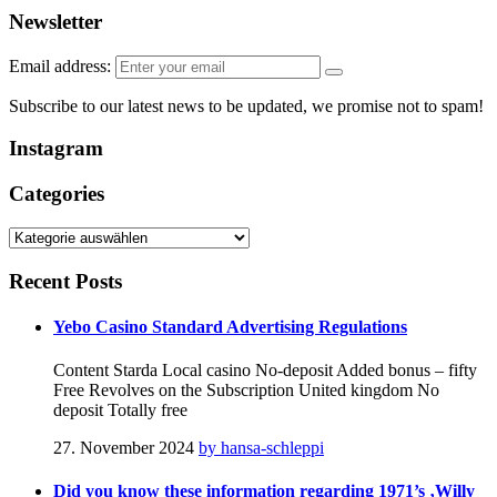
Newsletter
Email address:
Subscribe to our latest news to be updated, we promise not to spam!
Instagram
Categories
Categories
Recent
Posts
Yebo Casino Standard Advertising Regulations
Content Starda Local casino No-deposit Added bonus – fifty
Free Revolves on the Subscription United kingdom No
deposit Totally free
27. November 2024
by hansa-schleppi
Did you know these information regarding 1971’s ‚Willy