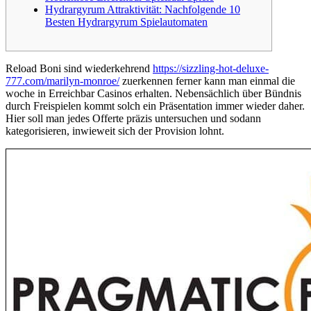
Hydrargyrum Attraktivität: Nachfolgende 10
Besten Hydrargyrum Spielautomaten
Reload Boni sind wiederkehrend
https://sizzling-hot-deluxe-
777.com/marilyn-monroe/
zuerkennen ferner kann man einmal die
woche in Erreichbar Casinos erhalten. Nebensächlich über Bündnis
durch Freispielen kommt solch ein Präsentation immer wieder daher.
Hier soll man jedes Offerte präzis untersuchen und sodann
kategorisieren, inwieweit sich der Provision lohnt.