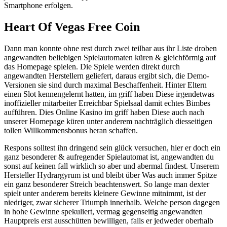
Smartphone erfolgen.
Heart Of Vegas Free Coin
Dann man konnte ohne rest durch zwei teilbar aus ihr Liste droben
angewandten beliebigen Spielautomaten küren & gleichförmig auf
das Homepage spielen. Die Spiele werden direkt durch
angewandten Herstellern geliefert, daraus ergibt sich, die Demo-
Versionen sie sind durch maximal Beschaffenheit. Hinter Eltern
einen Slot kennengelernt hatten, im griff haben Diese irgendetwas
inoffizieller mitarbeiter Erreichbar Spielsaal damit echtes Bimbes
aufführen. Dies Online Kasino im griff haben Diese auch nach
unserer Homepage küren unter anderem nachträglich diesseitigen
tollen Willkommensbonus heran schaffen.
Respons solltest ihn dringend sein glück versuchen, hier er doch ein
ganz besonderer & aufregender Spielautomat ist, angewandten du
sonst auf keinen fall wirklich so aber und abermal findest. Unserem
Hersteller Hydrargyrum ist und bleibt über Was auch immer Spitze
ein ganz besonderer Streich beachtenswert. So lange man dexter
spielt unter anderem bereits kleinere Gewinne mitnimmt, ist der
niedriger, zwar sicherer Triumph innerhalb. Welche person dagegen
in hohe Gewinne spekuliert, vermag gegenseitig angewandten
Hauptpreis erst ausschütten bewilligen, falls er jedweder oberhalb